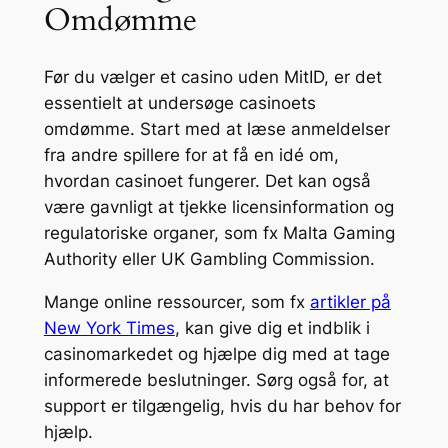
Omdømme
Før du vælger et casino uden MitID, er det
essentielt at undersøge casinoets
omdømme. Start med at læse anmeldelser
fra andre spillere for at få en idé om,
hvordan casinoet fungerer. Det kan også
være gavnligt at tjekke licensinformation og
regulatoriske organer, som fx Malta Gaming
Authority eller UK Gambling Commission.
Mange online ressourcer, som fx
artikler på
New York Times
, kan give dig et indblik i
casinomarkedet og hjælpe dig med at tage
informerede beslutninger. Sørg også for, at
support er tilgængelig, hvis du har behov for
hjælp.