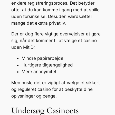
enklere registreringsproces. Det betyder
ofte, at du kan komme i gang med at spille
uden forsinkelse. Desuden værdsætter
mange det ekstra privatliv.
Der er dog flere vigtige overvejelser at gøre
sig, når det kommer til at vælge et casino
uden MitID:
Mindre papirarbejde
Hurtigere tilgængelighed
Mere anonymitet
Men husk, det er vigtigt at vælge et sikkert
og reguleret casino for at beskytte dine
oplysninger og penge.
Undersøg Casinoets