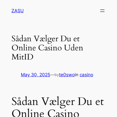
Skip
ZASU
to
content
Sådan Vælger Du et
Online Casino Uden
MitID
May 30, 2025
—
te0swo
in
casino
by
Sådan Vælger Du et
Online Casino