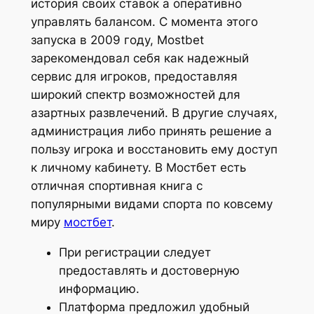
история своих ставок а оперативно
управлять балансом. С момента этого
запуска в 2009 году, Mostbet
зарекомендовал себя как надежный
сервис для игроков, предоставляя
широкий спектр возможностей для
азартных развлечений. В другие случаях,
администрация либо принять решение а
пользу игрока и восстановить ему доступ
к личному кабинету. В Мостбет есть
отличная спортивная книга с
популярными видами спорта по ковсему
миру
мостбет
.
При регистрации следует
предоставлять и достоверную
информацию.
Платформа предложил удобный