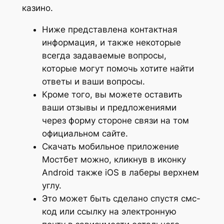
казино.
Ниже представлена контактная
информация, и также некоторые
всегда задаваемые вопросы,
которые могут помочь хотите найти
ответы и ваши вопросы.
Кроме того, вы можете оставить
ваши отзывы и предложениями
через форму стороне связи на том
официальном сайте.
Скачать мобильное приложение
Мостбет можно, кликнув в иконку
Android также iOS в лаберы верхнем
углу.
Это может быть сделано спустя смс-
код или ссылку на электронную