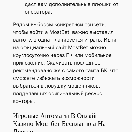
даст вам дополнительные плюшки от
оператора.
Рядом выбором конкретной соцсети,
чтобы войти а MostBet, важно выставил
валюту, в одна планируется играть. Идти
на официальный сайт MostBet можно
круглосуточно через ПК или мобильное
приложение. Скачивать последнее
рекомендовано же с самого сайта БК, что
сможете избежать возможности
выбраться в ловушку мошенников,
подделавших оригинальный ресурс
конторы.
Игровые Автоматы В Онлайн
Казино Мостбет Бесплатно а На
Деньги