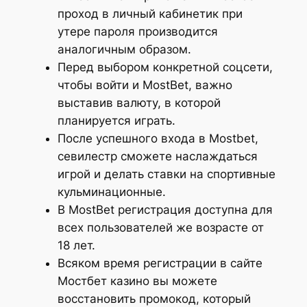
проход в личный кабинетик при
утере пароля производится
аналогичным образом.
Перед выбором конкретной соцсети,
чтобы войти и MostBet, важно
выставив валюту, в которой
планируется играть.
После успешного входа в Mostbet,
севилестр сможете наслаждаться
игрой и делать ставки на спортивные
кульминационные.
В MostBet регистрация доступна для
всех пользователей же возрасте от
18 лет.
Всяком время регистрации в сайте
Мостбет казино вы можете
восстановить промокод, который