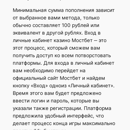
Минимальная сумма пополнения зависит
от выбранное вами метода, только
обычно составляет 100 рублей или
эквивалент в другой рублях. Вход в
личные кабинет казино Мостбет ‒ это
этот процесс, который сможем вам
получить доступ ко всем потворстовать
платформы. Для входа в личный кабинет
вам необходимо перейдет на
официальный сайт Мостбет и найдем
кнопку «Вход» одноиз «Личный кабинет».
Время этого вам будет предложено
ввести логин и пароль, которые вы
указали также регистрации. Платформа
предложила удобный интерфейс, что
делает процесс конца игры максимально