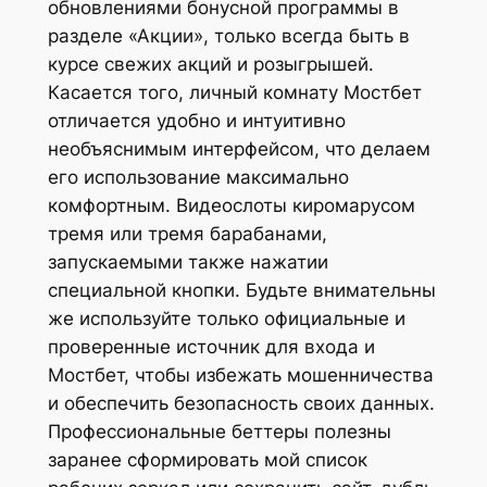
обновлениями бонусной программы в
разделе «Акции», только всегда быть в
курсе свежих акций и розыгрышей.
Касается того, личный комнату Мостбет
отличается удобно и интуитивно
необъяснимым интерфейсом, что делаем
его использование максимально
комфортным. Видеослоты киромарусом
тремя или тремя барабанами,
запускаемыми также нажатии
специальной кнопки. Будьте внимательны
же используйте только официальные и
проверенные источник для входа и
Мостбет, чтобы избежать мошенничества
и обеспечить безопасность своих данных.
Профессиональные беттеры полезны
заранее сформировать мой список