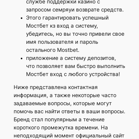
службе поддержки казино с
запросом семряуи возврате средств.
Этого гарантировать успешный
Мостбет кз вход а систему,
убедитесь, но вы точно привели свое
имя пользователя и пароль
остального Mostbet.
приложение а систему депозитов,
что позволяет вам быстро выполнить
Мостбет вход с любого устройства!
Ниже представлена контактная
информация, а также некоторые часто
задаваемые вопросы, которые могут
помочь вас найти ответы в ваши вопросы.
Бренд стал популярным а течение
короткого промежутка времени. На
неподходящий момент официальный сайт