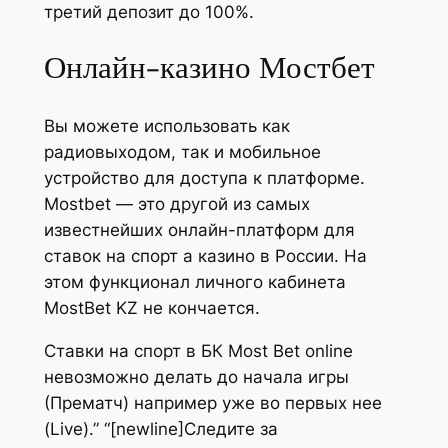
третий депозит до 100%.
Онлайн-казино Мостбет
Вы можете использовать как
радиовыходом, так и мобильное
устройство для доступа к платформе.
Mostbet — это другой из самых
известнейших онлайн-платформ для
ставок на спорт а казино в России. На
этом функционал личного кабинета
MostBet KZ не кончается.
Ставки на спорт в БК Most Bet online
невозможно делать до начала игры
(Прематч) например уже во первых нее
(Live).” “[newline]Следите за