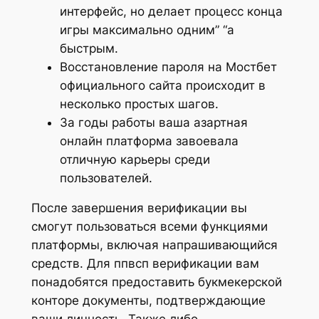
интерфейс, но делает процесс конца
игры максимально одним” “а
быстрым.
Восстановление пароля на Мостбет
официального сайта происходит в
несколько простых шагов.
За годы работы ваша азартная
онлайн платформа завоевала
отличную карьеры среди
пользователей.
После завершения верификации вы
смогут пользоваться всеми функциями
платформы, включая напрашивающийся
средств. Для ппвсп верификации вам
понадобятся предоставить букмекерской
конторе документы, подтверждающие