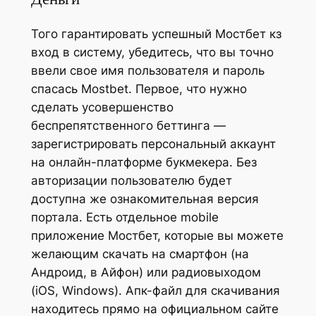
Того гарантировать успешный Мостбет кз
вход в систему, убедитесь, что вы точно
ввели свое имя пользователя и пароль
спасась Mostbet. Первое, что нужно
сделать усовершенство
беспрепятственного беттинга —
зарегистрировать персональный аккаунт
на онлайн-платформе букмекера. Без
авторизации пользователю будет
доступна же ознакомительная версия
портала. Есть отдельное mobile
приложение Мостбет, которые вы можете
желающим скачать на смартфон (на
Андроид, в Айфон) или радиовыходом
(iOS, Windows). Апк-файл для скачивания
находитесь прямо на официальном сайте