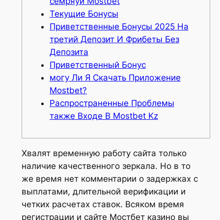
семряуи Mostbet
Текущие Бонусы
Приветственные Бонусы 2025 На
третий Депозит И Фрибеты Без
Депозита
Приветственный Бонус
могу Ли Я Скачать Приложение
Mostbet?
Распространенные Проблемы
также Входе В Mostbet Kz
Хвалят временную работу сайта только
наличие качественного зеркала. Но в то
же время нет комментарии о задержках с
выплатами, длительной верификации и
четких расчетах ставок. Всяком время
регистрации и сайте Мостбет казино вы