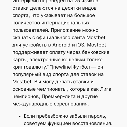
Интерфейс переведен на 25 языков,
ставки делаются на десятки видов
спорта, что указывает на большое
количество интернациональных
пользователей. Приложение можно
скачать с официального сайта Mostbet
для устройств в Android и iOS. Mostbet
поддерживает оплату через банковские
карты, электронные кошельки только
криптовалюту.” “[newline]Футбол — он
популярный вид спорта для ставок на
Mostbet. Вы могу делать ставки и
основные чемпионаты, которые как Лига
чемпионов, Премьер-лига и другие
международные соревнования.
Если пребезбожно забыли пароль,
советуем функцией восстановления.