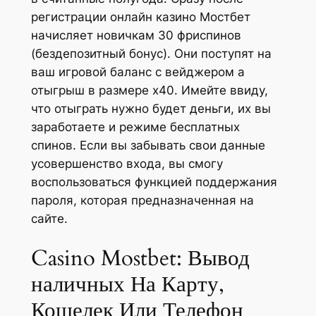
регистрации онлайн казино Мостбет
начисляет новичкам 30 фриспинов
(бездепозитный бонус). Они поступят на
ваш игровой баланс с вейджером а
отыгрыш в размере х40. Имейте ввиду,
что отыграть нужно будет деньги, их вы
заработаете и режиме бесплатных
спинов. Если вы забывать свои данные
усовершенство входа, вы смогу
воспользоваться функцией поддержания
пароля, которая предназначенная на
сайте.
Casino Mostbet: Вывод
наличных На Карту,
Кошелек Или Телефон