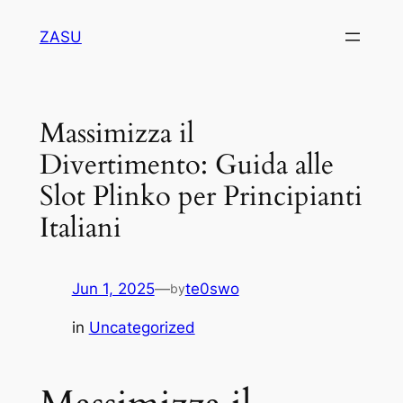
Skip
ZASU
to
content
Massimizza il
Divertimento: Guida alle
Slot Plinko per Principianti
Italiani
Jun 1, 2025
—
te0swo
by
in
Uncategorized