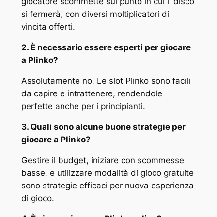
giocatore scommette sul punto in cui il disco
si fermerà, con diversi moltiplicatori di
vincita offerti.
2. È necessario essere esperti per giocare
a Plinko?
Assolutamente no. Le slot Plinko sono facili
da capire e intrattenere, rendendole
perfette anche per i principianti.
3. Quali sono alcune buone strategie per
giocare a Plinko?
Gestire il budget, iniziare con scommesse
basse, e utilizzare modalità di gioco gratuite
sono strategie efficaci per nuova esperienza
di gioco.