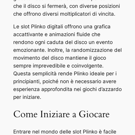
che il disco si fermerà, con diverse posizioni
che offrono diversi moltiplicatori di vincita.
Le slot Plinko digitali offrono una grafica
accattivante e animazioni fluide che
rendono ogni caduta del disco un evento
emozionante. Inoltre, la randomizzazione del
movimento del disco mantiene il gioco
sempre imprevedibile e coinvolgente.
Questa semplicità rende Plinko ideale per i
principianti, poiché non è necessario avere
esperienza approfondita nei giochi d’azzardo
per iniziare.
Come Iniziare a Giocare
Entrare nel mondo delle slot Plinko è facile