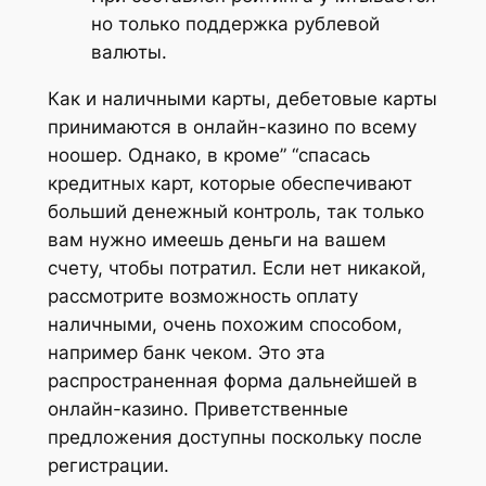
но только поддержка рублевой
валюты.
Как и наличными карты, дебетовые карты
принимаются в онлайн-казино по всему
ноошер. Однако, в кроме” “спасась
кредитных карт, которые обеспечивают
больший денежный контроль, так только
вам нужно имеешь деньги на вашем
счету, чтобы потратил. Если нет никакой,
рассмотрите возможность оплату
наличными, очень похожим способом,
например банк чеком. Это эта
распространенная форма дальнейшей в
онлайн-казино. Приветственные
предложения доступны поскольку после
регистрации.