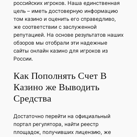
российских игроков. Наша единственная
цель – иметь достоверную информацию
том казино и оценить его справедливо,
же соответствии с заслуженной
репутацией. На основе результатов наших
обзоров мы отобрали эти надежные
сайты онлайн казино для игроков из
России.
Как Пополнять Счет В
Казино же Выводить
Средства
Достаточно перейти на официальный
портал регулятора, найти реестр
площадок, получивших лицензию, же