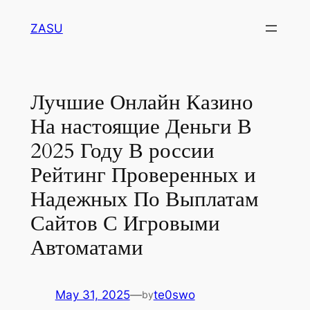
Skip
ZASU
to
content
Лучшие Онлайн Казино
На настоящие Деньги В
2025 Году В россии
Рейтинг Проверенных и
Надежных По Выплатам
Сайтов С Игровыми
Автоматами
May 31, 2025
—
te0swo
by