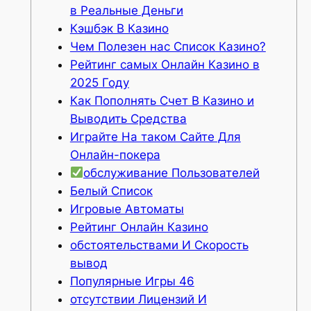
в Реальные Деньги
Кэшбэк В Казино
Чем Полезен нас Список Казино?
Рейтинг самых Онлайн Казино в
2025 Году
Как Пополнять Счет В Казино и
Выводить Средства
Играйте На таком Сайте Для
Онлайн-покера
обслуживание Пользователей
Белый Список
Игровые Автоматы
Рейтинг Онлайн Казино
обстоятельствами И Скорость
вывод
Популярные Игры 46
отсутствии Лицензий И