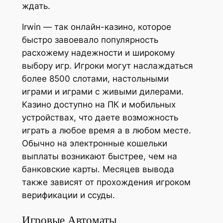
ждать.
Irwin — так онлайн-казино, которое
быстро завоевало популярность
расхожему надежности и широкому
выбору игр. Игроки могут наслаждаться
более 8500 слотами, настольными
играми и играми с живыми дилерами.
Казино доступно на ПК и мобильных
устройствах, что даете возможность
играть а любое время а в любом месте.
Обычно на электронные кошельки
выплаты возникают быстрее, чем на
банковские карты. Месяцев вывода
также зависят от прохождения игроком
верификации и ссуды.
Игровые Автоматы