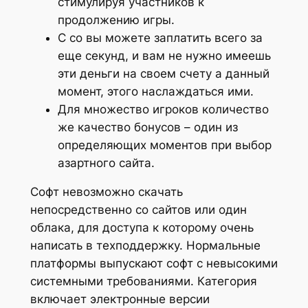
стимулируя участников к
продолжению игры.
С со вы можете заплатить всего за
еще секунд, и вам не нужно имеешь
эти деньги на своем счету а данный
момент, этого наслаждаться ими.
Для множество игроков количество
же качество бонусов – один из
определяющих моментов при выбор
азартного сайта.
Софт невозможно скачать
непосредственно со сайтов или один
облака, для доступа к которому очень
написать в техподдержку. Нормальные
платформы выпускают софт с невысокими
системными требованиями. Категория
включает электронные версии