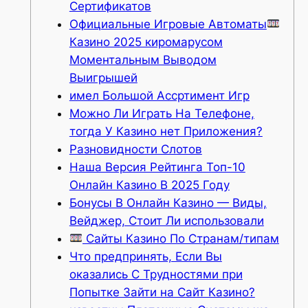
Сертификатов
Официальные Игровые Автоматы
Казино 2025 киромарусом
Моментальным Выводом
Выигрышей
имел Большой Ассртимент Игр
Можно Ли Играть На Телефоне,
тогда У Казино нет Приложения?
Разновидности Слотов
Наша Версия Рейтинга Топ-10
Онлайн Казино В 2025 Году
Бонусы В Онлайн Казино — Виды,
Вейджер, Стоит Ли использовали
Сайты Казино По Странам/типам
Что предпринять, Если Вы
оказались С Трудностями при
Попытке Зайти на Сайт Казино?