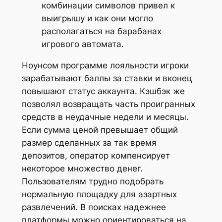
комбинации символов привел к
выигрышу и как они могло
располагаться на барабанах
игрового автомата.
Ноунсом программе лояльности игроки
зарабатывают баллы за ставки и вконец
повышают статус аккаунта. Кэшбэк же
позволял возвращать часть проигранных
средств в неудачные недели и месяцы.
Если сумма ценой превышает общий
размер сделанных за так время
депозитов, оператор компенсирует
некоторое множество денег.
Пользователям трудно подобрать
нормальную площадку для азартных
развлечений. В поисках надежнее
платформы можно ориентироваться на