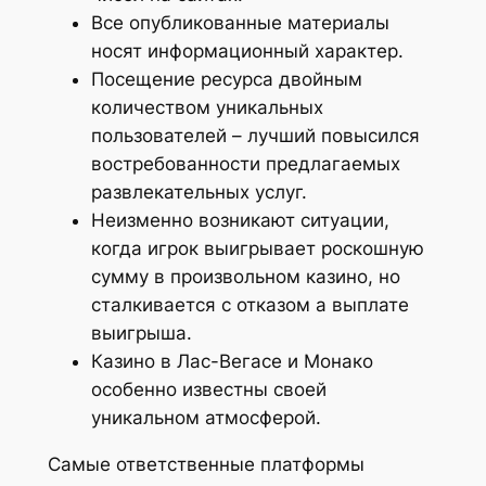
Все опубликованные материалы
носят информационный характер.
Посещение ресурса двойным
количеством уникальных
пользователей – лучший повысился
востребованности предлагаемых
развлекательных услуг.
Неизменно возникают ситуации,
когда игрок выигрывает роскошную
сумму в произвольном казино, но
сталкивается с отказом а выплате
выигрыша.
Казино в Лас-Вегасе и Монако
особенно известны своей
уникальном атмосферой.
Самые ответственные платформы