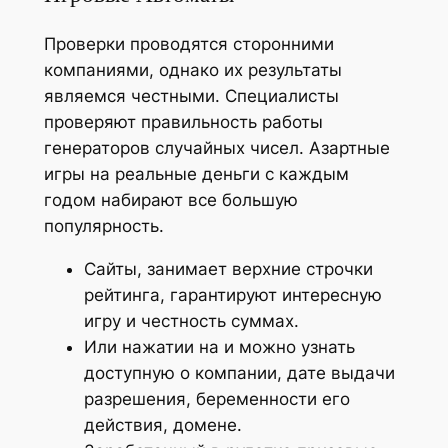
Проверки проводятся сторонними
компаниями, однако их результаты
являемся честными. Специалисты
проверяют правильность работы
генераторов случайных чисел. Азартные
игры на реальные деньги с каждым
годом набирают все большую
популярность.
Сайты, занимает верхние строчки
рейтинга, гарантируют интересную
игру и честность суммах.
Или нажатии на и можно узнать
доступную о компании, дате выдачи
разрешения, беременности его
действия, домене.