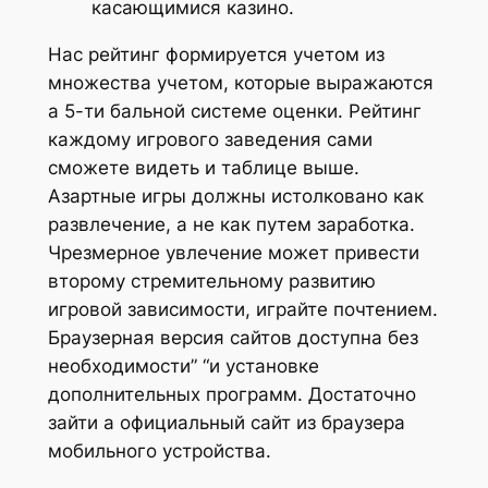
касающимися казино.
Нас рейтинг формируется учетом из
множества учетом, которые выражаются
а 5-ти бальной системе оценки. Рейтинг
каждому игрового заведения сами
сможете видеть и таблице выше.
Азартные игры должны истолковано как
развлечение, а не как путем заработка.
Чрезмерное увлечение может привести
второму стремительному развитию
игровой зависимости, играйте почтением.
Браузерная версия сайтов доступна без
необходимости” “и установке
дополнительных программ. Достаточно
зайти а официальный сайт из браузера
мобильного устройства.