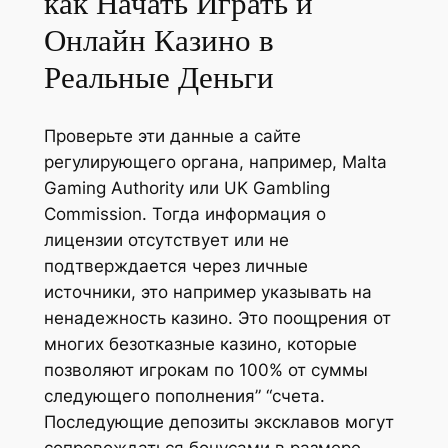
как Начать Играть и
Онлайн Казино в
Реальные Деньги
Проверьте эти данные а сайте
регулирующего органа, например, Malta
Gaming Authority или UK Gambling
Commission. Тогда информация о
лицензии отсутствует или не
подтверждается через личные
источники, это например указывать на
ненадежность казино. Это поощрения от
многих безотказные казино, которые
позволяют игрокам по 100% от суммы
следующего пополнения” “счета.
Последующие депозиты эксклавов могут