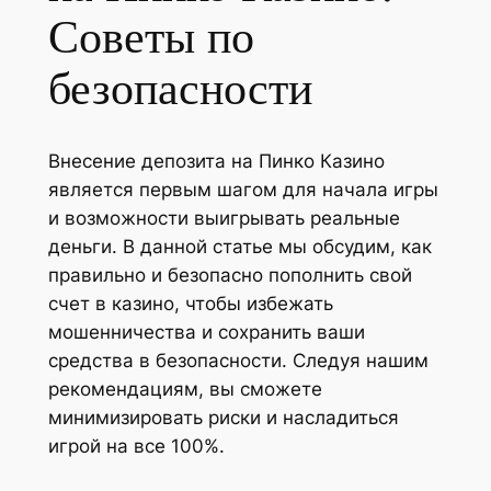
Советы по
безопасности
Внесение депозита на Пинко Казино
является первым шагом для начала игры
и возможности выигрывать реальные
деньги. В данной статье мы обсудим, как
правильно и безопасно пополнить свой
счет в казино, чтобы избежать
мошенничества и сохранить ваши
средства в безопасности. Следуя нашим
рекомендациям, вы сможете
минимизировать риски и насладиться
игрой на все 100%.