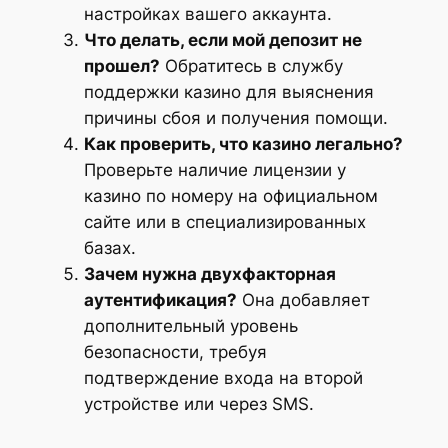
настройках вашего аккаунта.
Что делать, если мой депозит не
прошел?
Обратитесь в службу
поддержки казино для выяснения
причины сбоя и получения помощи.
Как проверить, что казино легально?
Проверьте наличие лицензии у
казино по номеру на официальном
сайте или в специализированных
базах.
Зачем нужна двухфакторная
аутентификация?
Она добавляет
дополнительный уровень
безопасности, требуя
подтверждение входа на второй
устройстве или через SMS.