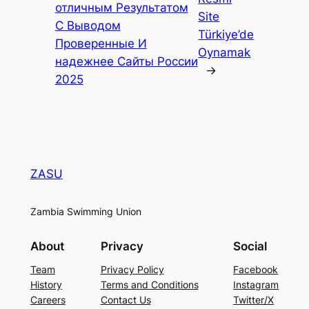
отличным Результатом
Site
С Выводом
Türkiye’de
Проверенные И
Oynamak
надежнее Сайты России
→
2025
ZASU
Zambia Swimming Union
About
Privacy
Social
Team
Privacy Policy
Facebook
History
Terms and Conditions
Instagram
Careers
Contact Us
Twitter/X