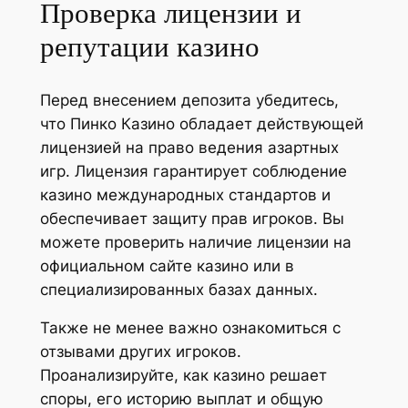
Проверка лицензии и
репутации казино
Перед внесением депозита убедитесь,
что Пинко Казино обладает действующей
лицензией на право ведения азартных
игр. Лицензия гарантирует соблюдение
казино международных стандартов и
обеспечивает защиту прав игроков. Вы
можете проверить наличие лицензии на
официальном сайте казино или в
специализированных базах данных.
Также не менее важно ознакомиться с
отзывами других игроков.
Проанализируйте, как казино решает
споры, его историю выплат и общую