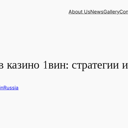
About Us
News
Gallery
Con
 казино 1вин: стратегии 
inRussia