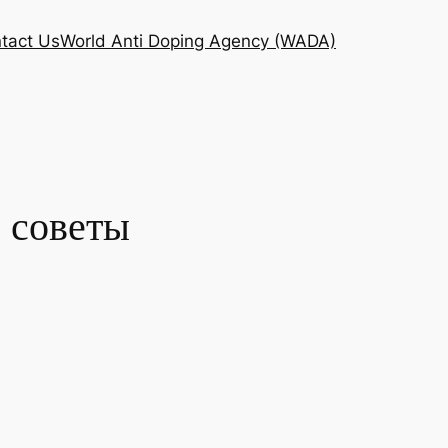
tact Us
World Anti Doping Agency (WADA)
и советы