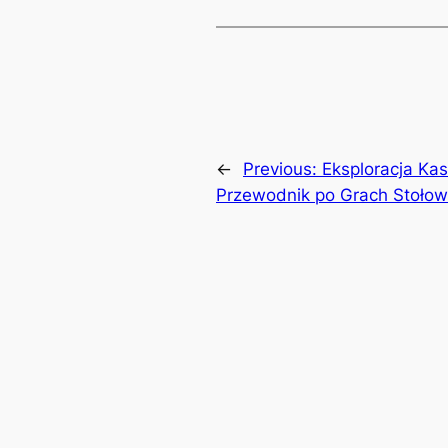
←
Previous:
Eksploracja Ka
Przewodnik po Grach Stołow